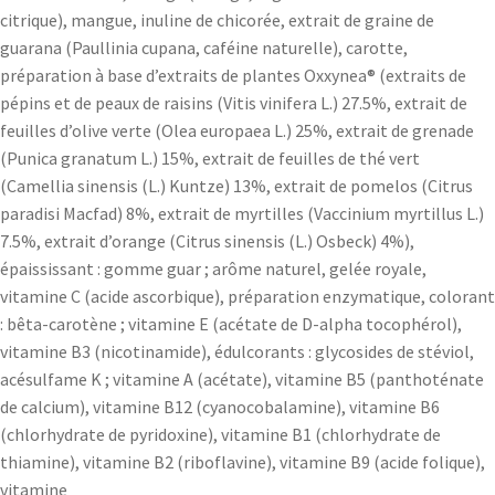
citrique), mangue, inuline de chicorée, extrait de graine de
guarana (Paullinia cupana, caféine naturelle), carotte,
préparation à base d’extraits de plantes Oxxynea® (extraits de
pépins et de peaux de raisins (Vitis vinifera L.) 27.5%, extrait de
feuilles d’olive verte (Olea europaea L.) 25%, extrait de grenade
(Punica granatum L.) 15%, extrait de feuilles de thé vert
(Camellia sinensis (L.) Kuntze) 13%, extrait de pomelos (Citrus
paradisi Macfad) 8%, extrait de myrtilles (Vaccinium myrtillus L.)
7.5%, extrait d’orange (Citrus sinensis (L.) Osbeck) 4%),
épaississant : gomme guar ; arôme naturel, gelée royale,
vitamine C (acide ascorbique), préparation enzymatique, colorant
: bêta-carotène ; vitamine E (acétate de D-alpha tocophérol),
vitamine B3 (nicotinamide), édulcorants : glycosides de stéviol,
acésulfame K ; vitamine A (acétate), vitamine B5 (panthoténate
de calcium), vitamine B12 (cyanocobalamine), vitamine B6
(chlorhydrate de pyridoxine), vitamine B1 (chlorhydrate de
thiamine), vitamine B2 (riboflavine), vitamine B9 (acide folique),
vitamine