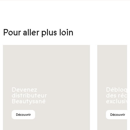
Pour aller plus loin
Devenez
Débloq
distributeur
des réc
Beautysané
exclusiv
Découvrir
Découvrir