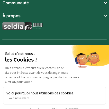
Communauté
Repas complets
Communauté
À propos
Compléments alimentaires
Recettes
Boissons techniques
Qui sommes-nous ?
Magazine
Repas enfants
Mentions légales
BodyCheck IA
Synergies aromatiques
Conditions Générales de Vente
Accessoires
Politique de confidentialité
Salut c'est nous...
les Cookies !
Opportunités
Inscription
On a attendu d'être sûrs que le contenu de ce
site vous intéresse avant de vous déranger, mais
Demande d’information
on aimerait bien vous accompagner pendant votre visite...
C'est OK pour vous ?
Voici pourquoi nous utilisons des cookies.
Des questions sur votre commande ? : Notre équipe est là
Voici nos cookies !
pour vous aider :
serviceclients@beautysane.com
5 avenue Joffre, 57000 Metz, FRANCE |
+33 (0)3 69 67 19 19