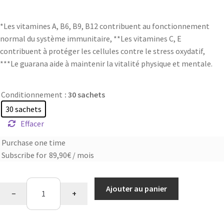
*Les vitamines A, B6, B9, B12 contribuent au fonctionnement
normal du système immunitaire, **Les vitamines C, E
contribuent à protéger les cellules contre le stress oxydatif,
***Le guarana aide à maintenir la vitalité physique et mentale.
Conditionnement
: 30 sachets
30 sachets
Effacer
Purchase one time
Choose
Subscribe for
89,90
€
/ mois
purchase
type
quantité
Ajouter au panier
−
+
de
Start