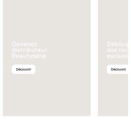
Devenez
Débloq
distributeur
des réc
Beautysané
exclusiv
Découvrir
Découvrir