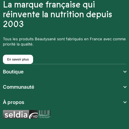
La marque française qui
réinvente la nutrition depuis
2003
Tous les produits Beautysané sont fabriqués en France avec comme
priorité la qualité.
En savoir plus
Boutique
Repas légers
Communauté
Repas complets
Communauté
À propos
Compléments alimentaires
Recettes
Boissons techniques
Qui sommes-nous ?
Magazine
Repas enfants
Mentions légales
BodyCheck IA