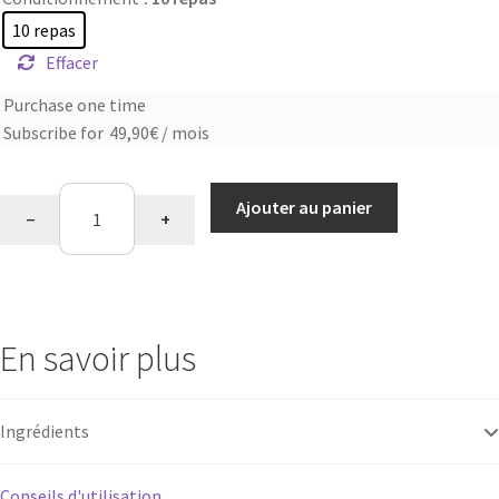
10 repas
Effacer
Purchase one time
Choose
Subscribe for
49,90
€
/ mois
purchase
type
quantité
Ajouter au panier
−
+
de
Saveur
chocolat
En savoir plus
Ingrédients
Conseils d'utilisation