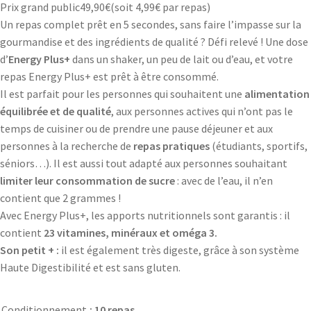
Prix grand public
49,90
€
(soit
4,99€
par repas)
Un repas complet prêt en 5 secondes, sans faire l’impasse sur la
gourmandise et des ingrédients de qualité ? Défi relevé ! Une dose
d’
Energy Plus+
dans un shaker, un peu de lait ou d’eau, et votre
repas Energy Plus+ est prêt à être consommé.
Il est parfait pour les personnes qui souhaitent une
alimentation
équilibrée et de qualité
, aux personnes actives qui n’ont pas le
temps de cuisiner ou de prendre une pause déjeuner et aux
personnes à la recherche de
repas pratiques
(étudiants, sportifs,
séniors…). Il est aussi tout adapté aux personnes souhaitant
limiter leur consommation de sucre
: avec de l’eau, il n’en
contient que 2 grammes !
Avec Energy Plus+, les apports nutritionnels sont garantis : il
contient
23 vitamines, minéraux et oméga 3.
Son petit + :
il est également très digeste, grâce à son système
Haute Digestibilité et est sans gluten.
Conditionnement
: 10 repas