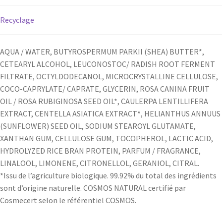
Recyclage
AQUA / WATER, BUTYROSPERMUM PARKII (SHEA) BUTTER*,
CETEARYL ALCOHOL, LEUCONOSTOC/ RADISH ROOT FERMENT
FILTRATE, OCTYLDODECANOL, MICROCRYSTALLINE CELLULOSE,
COCO-CAPRYLATE/ CAPRATE, GLYCERIN, ROSA CANINA FRUIT
OIL / ROSA RUBIGINOSA SEED OIL*, CAULERPA LENTILLIFERA
EXTRACT, CENTELLA ASIATICA EXTRACT*, HELIANTHUS ANNUUS
(SUNFLOWER) SEED OIL, SODIUM STEAROYL GLUTAMATE,
XANTHAN GUM, CELLULOSE GUM, TOCOPHEROL, LACTIC ACID,
HYDROLYZED RICE BRAN PROTEIN, PARFUM / FRAGRANCE,
LINALOOL, LIMONENE, CITRONELLOL, GERANIOL, CITRAL.
*Issu de l’agriculture biologique. 99.92% du total des ingrédients
sont d’origine naturelle. COSMOS NATURAL certifié par
Cosmecert selon le référentiel COSMOS.