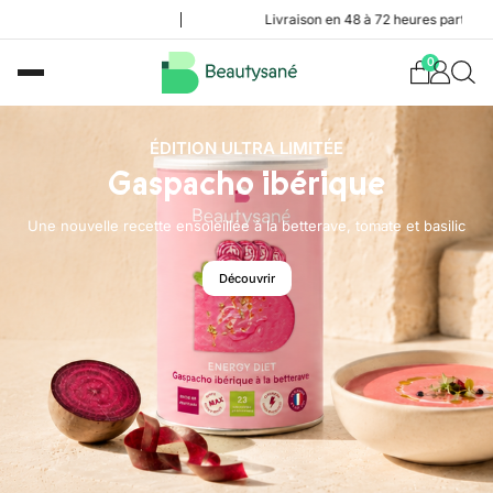
Livraison en 48 à 72 heures partout en Belgi
0
ÉDITION ULTRA LIMITÉE
Gaspacho ibérique
Une nouvelle recette ensoleillée à la betterave, tomate et basilic
Découvrir