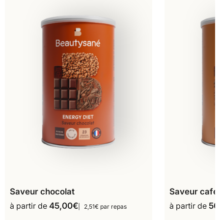
Saveur chocolat
Saveur café
à partir de
45,00
€
à partir de
50
2,51€ par repas