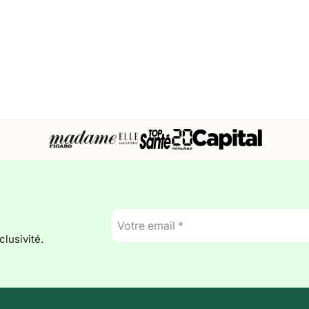
E-
mail
lusivité.
*