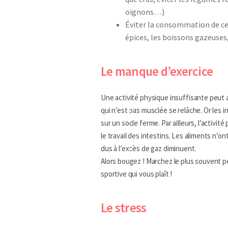
oignons…)
Éviter la consommation de cer
épices, les boissons gazeuse
Le manque d’exercice
Une activité physique insuffisante peut 
qui n’est pas musclée se relâche. Or les 
sur un socle ferme. Par ailleurs, l’activit
le travail des intestins. Les aliments n’
dus à l’excès de gaz diminuent.
Alors bougez ! Marchez le plus souvent po
sportive qui vous plaît !
Le stress