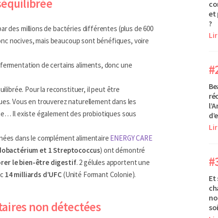
séquilibrée
co
et
?
ar des millions de bactéries différentes (plus de 600
Lir
nc nocives, mais beaucoup sont bénéfiques, voire
 fermentation de certains aliments, donc une
#
Be
uilibrée. Pour la reconstituer, il peut être
ré
ques. Vous en trouverez naturellement dans les
l’A
ute… Il existe également des probiotiques sous
d’e
Lir
nées dans le complément alimentaire
ENERGY CARE
fidobactérium et 1 Streptococcus
) ont démontré
#
rer le bien-être digestif
. 2 gélules apportent une
ec
14 milliards d’UFC
(Unité Formant Colonie).
Et 
ch
no
taires non détectées
soi