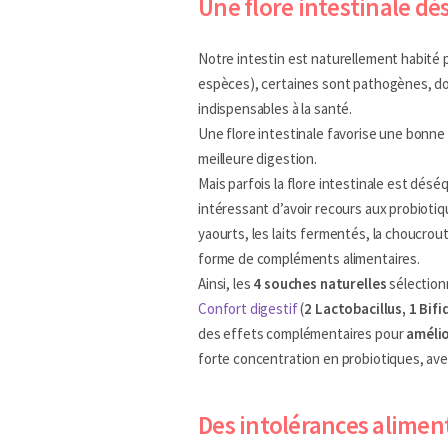
Une flore intestinale dé
Notre intestin est naturellement habité p
espèces), certaines sont pathogènes, do
indispensables à la santé.
Une flore intestinale favorise une bonne
meilleure digestion.
Mais parfois la flore intestinale est déséq
intéressant d’avoir recours aux probioti
yaourts, les laits fermentés, la choucro
forme de compléments alimentaires.
Ainsi, les
4 souches naturelles
sélection
Confort digestif
(
2 Lactobacillus, 1 Bi
des effets complémentaires pour
amélio
forte concentration en probiotiques, av
Des intolérances alimen