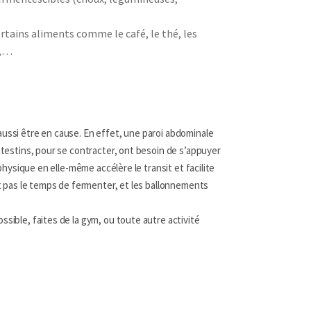
tains aliments comme le café, le thé, les
s,…
aussi être en cause. En effet, une paroi abdominale
intestins, pour se contracter, ont besoin de s’appuyer
é physique en elle-même accélère le transit et facilite
ont pas le temps de fermenter, et les ballonnements
ssible, faites de la gym, ou toute autre activité