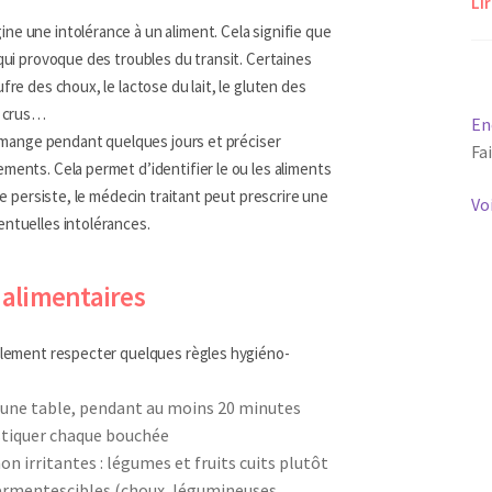
Lir
ne une intolérance à un aliment. Cela signifie que
 qui provoque des troubles du transit. Certaines
fre des choux, le lactose du lait, le gluten des
s crus…
En
on mange pendant quelques jours et préciser
Fa
ments. Cela permet d’identifier le ou les aliments
ome persiste, le médecin traitant peut prescrire une
Vo
entuelles intolérances.
 alimentaires
galement respecter quelques règles hygiéno-
à une table, pendant au moins 20 minutes
stiquer chaque bouchée
on irritantes : légumes et fruits cuits plutôt
fermentescibles (choux, légumineuses,