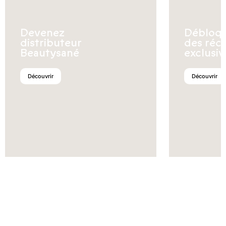
Devenez
Débloq
distributeur
des réc
Beautysané
exclusiv
Découvrir
Découvrir