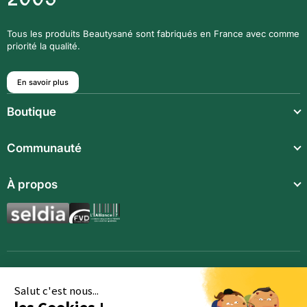
Tous les produits Beautysané sont fabriqués en France avec comme
priorité la qualité.
En savoir plus
Boutique
Repas légers
Communauté
Repas complets
Communauté
À propos
Compléments alimentaires
Recettes
Boissons techniques
Qui sommes-nous ?
Magazine
Repas enfants
Mentions légales
BodyCheck IA
Synergies aromatiques
Conditions Générales de Vente
Accessoires
Politique de confidentialité
Salut c'est nous...