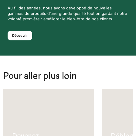
Au fil des années, nous avons développé de nouvelles
gammes de produits d’une grande qualité tout en gardant notre
volonté première : améliorer le bien-être de nos clients.
Découvrir
Pour aller plus loin
Devenez
Débloq