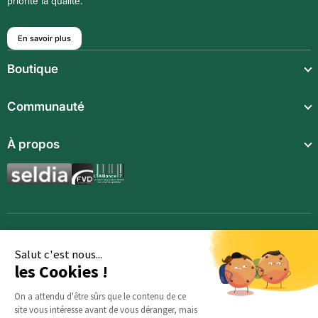
priorité la qualité.
En savoir plus
Boutique
Repas légers
Communauté
Repas complets
Communauté
À propos
Compléments alimentaires
Recettes
Boissons techniques
Qui sommes-nous ?
Magazine
Repas enfants
Mentions légales
BodyCheck IA
Synergies aromatiques
Conditions Générales de Vente
Accessoires
Politique de confidentialité
Salut c'est nous...
les Cookies !
Opportunités
Inscription
On a attendu d'être sûrs que le contenu de ce
site vous intéresse avant de vous déranger, mais