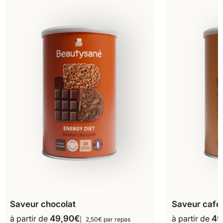
Saveur chocolat
Saveur café
à partir de
49,90
€
à partir de
49
2,50€ par repas