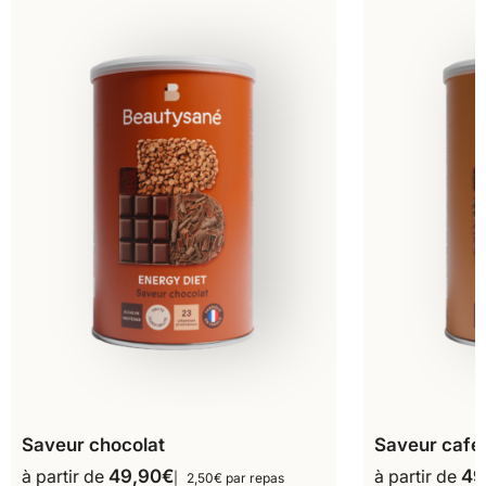
Saveur chocolat
Saveur café
à partir de
49,90
€
à partir de
49
2,50€ par repas