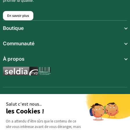
priorité la qualité.
En savoir plus
Boutique
Repas légers
Communauté
Repas complets
Communauté
À propos
Compléments alimentaires
Recettes
Boissons techniques
Qui sommes-nous ?
Magazine
Repas enfants
Mentions légales
BodyCheck IA
Synergies aromatiques
Conditions Générales de Vente
Accessoires
Politique de confidentialité
Salut c'est nous...
les Cookies !
Opportunités
Inscription
On a attendu d'être sûrs que le contenu de ce
site vous intéresse avant de vous déranger, mais