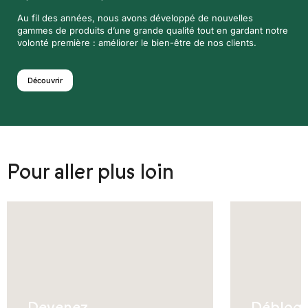
Au fil des années, nous avons développé de nouvelles
gammes de produits d’une grande qualité tout en gardant notre
volonté première : améliorer le bien-être de nos clients.
Découvrir
Pour aller plus loin
Devenez
Débloq