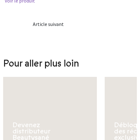
Voir le produit
Article suivant
Pour aller plus loin
Devenez
Débloq
distributeur
des réc
Beautysané
exclusiv